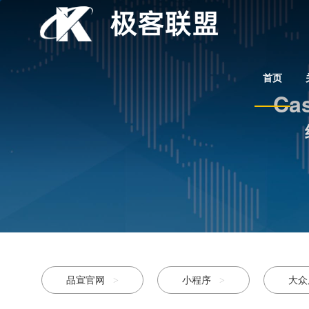
首页
Cas
品宣官网
小程序
大
>
>