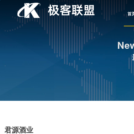
首
New
君源酒业